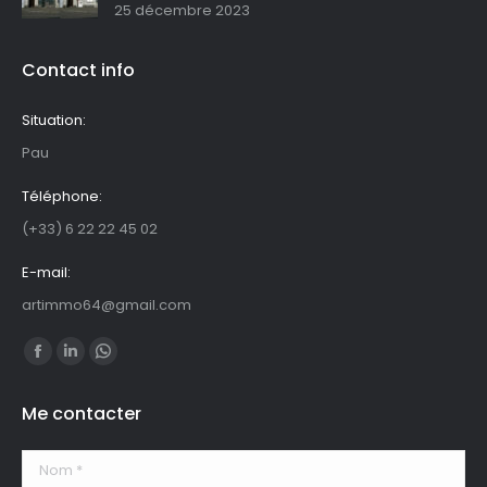
25 décembre 2023
Contact info
Situation:
Pau
Téléphone:
(+33) 6 22 22 45 02
E-mail:
artimmo64@gmail.com
Trouvez nous sur :
La
La
La
page
page
page
Me contacter
Facebook
LinkedIn
WhatsApp
s'ouvre
s'ouvre
s'ouvre
Nom *
dans
dans
dans